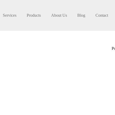
Services
Products
About Us
Blog
Contact
P