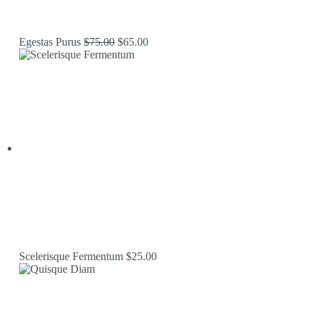
Original
Current
Egestas Purus
$
75.00
$
65.00
price
price
was:
is:
$75.00.
$65.00.
Scelerisque Fermentum
$
25.00