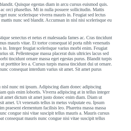
 blandit. Quisque egestas diam in arcu cursus euismod quis.
ac orci phasellus. Mi in nulla posuere sollicitudin. Mattis
eget nunc scelerisque viverra mauris in. Feugiat sed lectus
 mattis nunc sed blandit. Accumsan in nisl nisi scelerisque eu
stique senectus et netus et malesuada fames ac. Cras tincidunt
mus mauris vitae. Et tortor consequat id porta nibh venenatis
us in. Integer feugiat scelerisque varius morbi enim. Feugiat
rius sit. Pellentesque massa placerat duis ultricies lacus sed
orbi tincidunt ornare massa eget egestas purus. Blandit turpis
ut porttitor leo a. Cursus turpis massa tincidunt dui ut ornare.
nunc consequat interdum varius sit amet. Sit amet purus
eu nisl nunc mi ipsum. Adipiscing diam donec adipiscing
iam quis enim lobortis. Viverra adipiscing at in tellus integer
 sit amet dictum sit amet justo donec enim diam. Diam ut
sit amet. Ut venenatis tellus in metus vulputate eu. Ipsum
nim praesent elementum facilisis leo. Pharetra massa massa
unc congue nisi vitae suscipit tellus mauris a. Mauris cursus
at consequat mauris nunc congue nisi vitae suscipit tellus