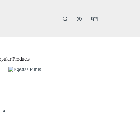
0
Shopping
cart
opular Products