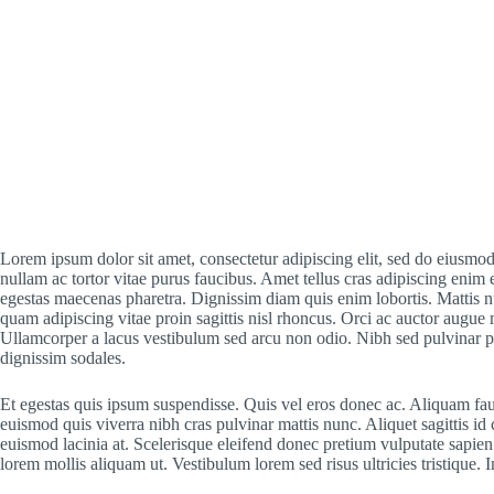
Lorem ipsum dolor sit amet, consectetur adipiscing elit, sed do eiusmod
nullam ac tortor vitae purus faucibus. Amet tellus cras adipiscing enim 
egestas maecenas pharetra. Dignissim diam quis enim lobortis. Mattis nu
quam adipiscing vitae proin sagittis nisl rhoncus. Orci ac auctor augue
Ullamcorper a lacus vestibulum sed arcu non odio. Nibh sed pulvinar pro
dignissim sodales.
Et egestas quis ipsum suspendisse. Quis vel eros donec ac. Aliquam fau
euismod quis viverra nibh cras pulvinar mattis nunc. Aliquet sagittis i
euismod lacinia at. Scelerisque eleifend donec pretium vulputate sapien n
lorem mollis aliquam ut. Vestibulum lorem sed risus ultricies tristiqu