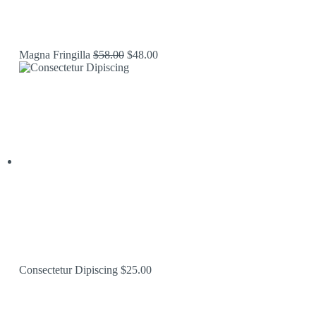
Original
Current
Magna Fringilla
$
58.00
$
48.00
price
price
was:
is:
$58.00.
$48.00.
Consectetur Dipiscing
$
25.00