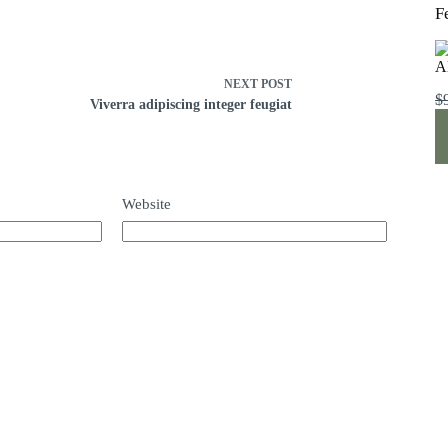
F
A
NEXT
POST
$
Viverra adipiscing integer feugiat
Website