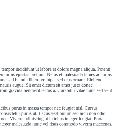
 tempor incididunt ut labore et dolore magna aliqua. Potenti
eu turpis egestas pretium. Netus et malesuada fames ac turpis
nc sed blandit libero volutpat sed cras ornare. Eleifend
 mauris augue. Sit amet dictum sit amet justo donec.
in gravida hendrerit lectus a. Curabitur vitae nunc sed velit
cibus purus in massa tempor nec feugiat nisl. Cursus
d consectetur purus ut. Lacus vestibulum sed arcu non odio
ec. Viverra adipiscing at in tellus integer feugiat. Porta
e. Integer malesuada nunc vel risus commodo viverra maecenas.