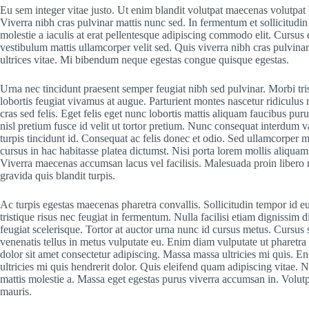
Eu sem integer vitae justo. Ut enim blandit volutpat maecenas volutpat
Viverra nibh cras pulvinar mattis nunc sed. In fermentum et sollicitudin 
molestie a iaculis at erat pellentesque adipiscing commodo elit. Cursus 
vestibulum mattis ullamcorper velit sed. Quis viverra nibh cras pulvinar
ultrices vitae. Mi bibendum neque egestas congue quisque egestas.
Urna nec tincidunt praesent semper feugiat nibh sed pulvinar. Morbi tri
lobortis feugiat vivamus at augue. Parturient montes nascetur ridiculus 
cras sed felis. Eget felis eget nunc lobortis mattis aliquam faucibus pur
nisl pretium fusce id velit ut tortor pretium. Nunc consequat interdum va
turpis tincidunt id. Consequat ac felis donec et odio. Sed ullamcorper m
cursus in hac habitasse platea dictumst. Nisi porta lorem mollis aliquam 
Viverra maecenas accumsan lacus vel facilisis. Malesuada proin libero 
gravida quis blandit turpis.
Ac turpis egestas maecenas pharetra convallis. Sollicitudin tempor id 
tristique risus nec feugiat in fermentum. Nulla facilisi etiam dignissim d
feugiat scelerisque. Tortor at auctor urna nunc id cursus metus. Cursus
venenatis tellus in metus vulputate eu. Enim diam vulputate ut pharetra 
dolor sit amet consectetur adipiscing. Massa massa ultricies mi quis. E
ultricies mi quis hendrerit dolor. Quis eleifend quam adipiscing vitae. N
mattis molestie a. Massa eget egestas purus viverra accumsan in. Volutp
mauris.